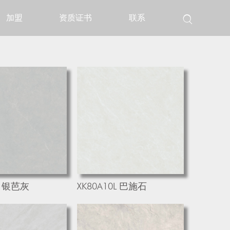
加盟
资质证书
联系

5L 银芭灰
XK80A10L 巴施石