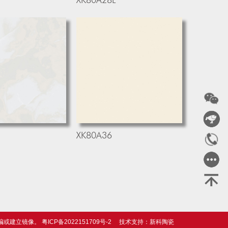
XK80A36
、摘编或建立镜像。
粤ICP备2022151709号-2
技术支持：
新科陶瓷