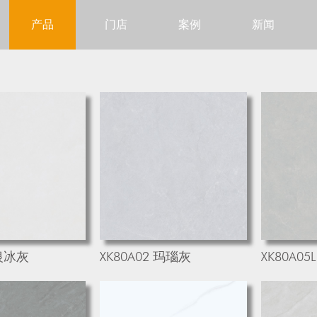
产品
门店
案例
新闻
 银冰灰
XK80A02 玛瑙灰
XK80A0