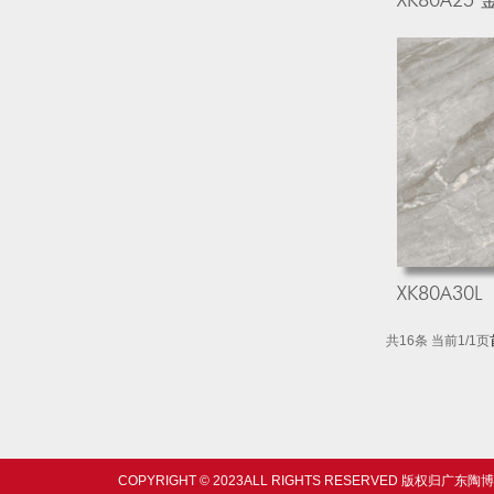
XK80A30L
共16条 当前1/1页
COPYRIGHT © 2023ALL RIGHTS RESERVE