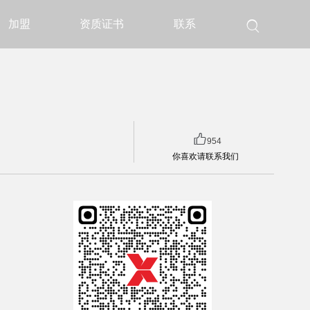
加盟
资质证书
联系


954
你喜欢请联系我们