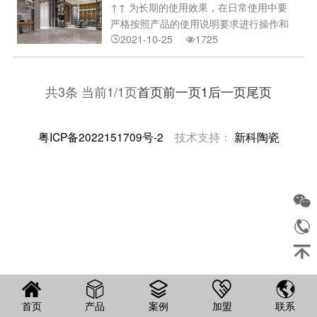
↑↑ 为长期的使用效果，在日常使用中要
同的多款地瓷砖按照一定的组合方式成组
严格按照产品的使用说明要求进行操作和
地铺装。二、留缝铺装这是西班牙瓷砖的
2021-10-25
1725
养护。1、抛光砖在铺好后未使用前，为


最新铺装潮流，它
了避免其他施工项目损伤砖面，用编织袋
等不易脱色的物品进行保护，把砖面遮盖
好;2、如需在铺好的砖面上使用打钉空压
共3条 当前1/1页
首页
前一页
1
后一页
尾页
机，应用木板等物体垫住空压机，严禁空
压机的轮子直接接触砖面;3、日常清洁拖
粤ICP备2022151709号-2
技术支持：
新科陶瓷
地时尽量干拖，局部
首页
产品
案例
加盟
联系