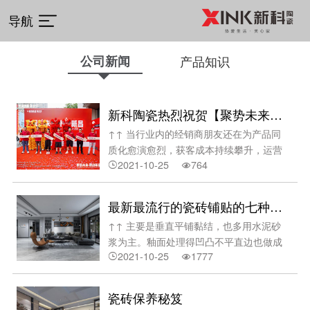
导航
公司新闻
产品知识
新科陶瓷热烈祝贺【聚势未来，顺启新昌】顺昌优品集合馆·总部体验馆开馆圆满成功！
↑↑ 当行业内的经销商朋友还在为产品同
质化愈演愈烈，获客成本持续攀升，运营
2021-10-25
764
压力与日俱增，未来陶瓷行业的未来破局


方向是什么之时？新科陶瓷凭借网红流量
精品的独特魅力，以及价美质优的显著优
最新最流行的瓷砖铺贴的七种方法
势成功破圈突围，闪耀成为新晋网红之
↑↑ 主要是垂直平铺黏结，也多用水泥砂
星。它为顺昌优品集合馆的全新模式注入
浆为主。釉面处理得凹凸不平直边也做成
了品质与流量的双重动力。 10月16日上
2021-10-25
1777
侵蚀状，对于铺装时留出的必要的缝隙将


午，顺昌优品集合馆·
它加之彩色水泥填充，使整体效果同一夸
大了凝重的历史感。一、地砖由多种颜色
瓷砖保养秘笈
随机组合它的特点是选择几何尺寸大小不