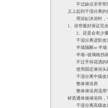
不过缺点非常明
义上起到干湿分离的
用浴缸沐浴时，
1、浴帘最好保证完
2、还是会有少
干湿分离进阶改
半墙隔断or 半墙
半墙+玻璃格挡
不过手持花洒的
使用固定淋浴头
干湿分离中级改
整体淋浴房
整体淋浴房适用
材质通体做淋浴间，
干湿分离高级改