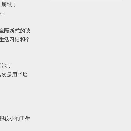
）腐蚀；
体；
全隔断式的玻
生活习惯和个
手池；
其次是用半墙
积较小的卫生