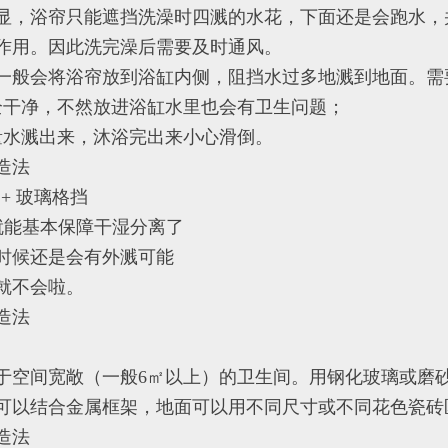
显，浴帘只能遮挡洗澡时四溅的水花，下面还是会跑水，
作用。因此洗完澡后需要及时通风。
一般会将浴帘放到浴缸内侧，阻挡水过多地溅到地面。需
全干净，不然放进浴缸水里也会有卫生问题；
量水溅出来，沐浴完出来小心滑倒。
造法
 + 玻璃格挡
就能基本保障干湿分离了
时候还是会有外溅可能
就不会啦。
造法
于空间宽敞（一般6㎡以上）的卫生间。用钢化玻璃或磨
可以结合金属框架，地面可以用不同尺寸或不同花色瓷砖
造法